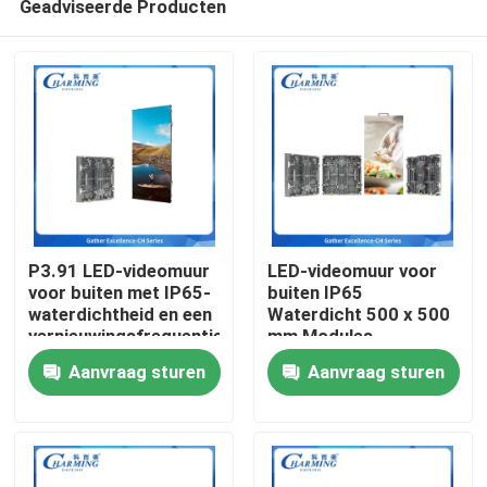
Geadviseerde Producten
P3.91 LED-videomuur
LED-videomuur voor
voor buiten met IP65-
buiten IP65
waterdichtheid en een
Waterdicht 500 x 500
vernieuwingsfrequentie
mm Modules
Thuis
van 7680 Hz voor
Lichtgewicht 7,9 kg
Aanvraag sturen
Aanvraag sturen
levendige
Onderhoud aan de
reclamedisplays
achterkant Ideaal voor
Producten
verhuurpodium en
buitenevenementen
VR-show