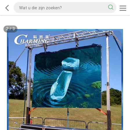
2
/
3