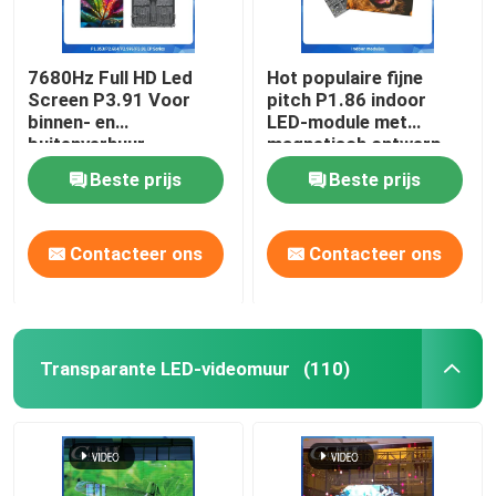
7680Hz Full HD Led
Hot populaire fijne
Screen P3.91 Voor
pitch P1.86 indoor
binnen- en
LED-module met
buitenverhuur
magnetisch ontwerp
kan eenvoudig aan de
Beste prijs
Beste prijs
muur worden
geïnstalleerd
Contacteer ons
Contacteer ons
Transparante LED-videomuur
(110)