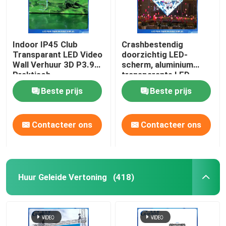
Indoor IP45 Club
Crashbestendig
Transparant LED Video
doorzichtig LED-
Wall Verhuur 3D P3.91
scherm, aluminium
Praktisch
transparante LED
Storefront
Beste prijs
Beste prijs
Contacteer ons
Contacteer ons
Huur Geleide Vertoning
(418)