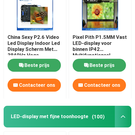
China Sexy P2.6 Video
Pixel Pith P1.5MM Vast
Led Display Indoor Led
LED-display voor
Display Scherm Met
binnen IP42
3840Hz Hoge
Multifunctioneel
Verfrissingsfrequentie
Beste prijs
Beste prijs
En Licht Gewicht
Contacteer ons
Contacteer ons
LED-display met fijne toonhoogte
(100)