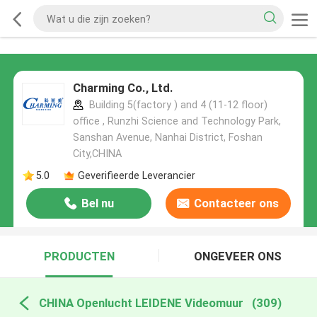
Charming Co., Ltd.
Building 5(factory ) and 4 (11-12 floor)
office , Runzhi Science and Technology Park,
Sanshan Avenue, Nanhai District, Foshan
City,CHINA
5.0
Geverifieerde Leverancier
Bel nu
Contacteer ons
PRODUCTEN
ONGEVEER ONS
CHINA Openlucht LEIDENE Videomuur
(309)