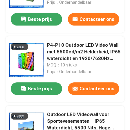
Prijs：Onderhandelbaar
Beste prijs
Contacteer ons
P4-P10 Outdoor LED Video Wall
met 5500cd/m2 Helderheid, IP65
waterdicht en 1920/7680Hz
vernieuwingssnelheid voor
MOQ：10 stuks
Outdoor Reclame
Prijs：Onderhandelbaar
Beste prijs
Contacteer ons
Thuis
Producten
Outdoor LED Videowall voor
Sportevenementen – IP65
Waterdicht, 5500 Nits, Hoge
VR-show