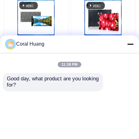
Kleine Pixel LED Display
Praktisch IP42 Fine
Coral Huang
P1.86 Fijne Pixel Pitch
Pitch LED-display
Indoor LED Video
Multiscene met hoge
Display Muur
resolutie
11:38 PM
Beste prijs
Beste prijs
Good day, what product are you looking 
for?
Contacteer ons
Contacteer ons
Bekijk meer