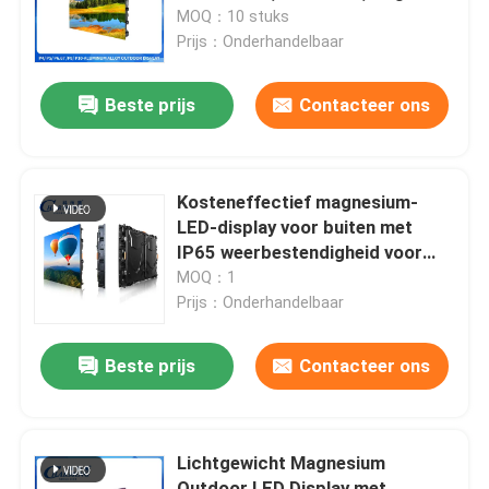
Resolutie
MOQ：10 stuks
Prijs：Onderhandelbaar
Over ons
Beste prijs
Contacteer ons
Fabrieksreis
Kwaliteitscontrole
Kosteneffectief magnesium-
LED-display voor buiten met
IP65 weerbestendigheid voor
Contacteer ons
wegborden en grootschalige
MOQ：1
evenementen
Prijs：Onderhandelbaar
nieuws
Beste prijs
Contacteer ons
Vraag een offerte aan
Lichtgewicht Magnesium
LED-videomuurweergave
Outdoor LED Display met