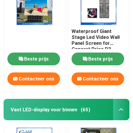
Waterproof Giant
Stage Led Video Wall
Panel Screen for
Concert Price,P3
Rental Outdoor Led
Beste prijs
Beste prijs
Display Screen
Outdoor Led Screen
Contacteer ons
Contacteer ons
Vast LED-display voor binnen
(65)