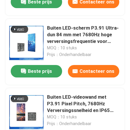
Beste prijs
Contacteer ons
Buiten LED-scherm P3.91 Ultra-
dun 84 mm met 7680Hz hoge
verversingsfrequentie voor
advertentieverhuur
MOQ：10 stuks
Prijs：Onderhandelbaar
Beste prijs
Contacteer ons
Buiten LED-videowand met
P3.91 Pixel Pitch, 7680Hz
Verversingssnelheid en IP65
Waterdicht voor Displays met
MOQ：10 stuks
Hoge Helderheid
Prijs：Onderhandelbaar