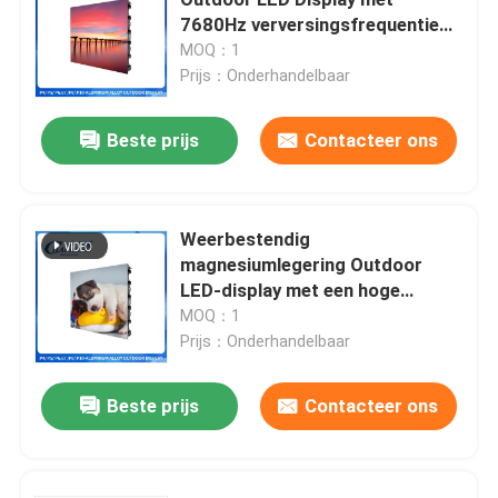
7680Hz verversingsfrequentie
en steun voor het tillen voor
MOQ：1
Transparante LED-videomuur
verhuur en reclame
Prijs：Onderhandelbaar
Openlucht LEIDENE Videomuur
Beste prijs
Contacteer ons
Huur Geleide Vertoning
Weerbestendig
magnesiumlegering Outdoor
Vast LED-display voor binnen
LED-display met een hoge
helderheid van 5500 nits en
MOQ：1
LED-display met fijne toonhoogte
naadloze splicing voor
Prijs：Onderhandelbaar
billboardreclame en
stadionbewegwijzering
Beste prijs
Contacteer ons
LED-displaymodules voor binnen
RGB ledstripverlichting