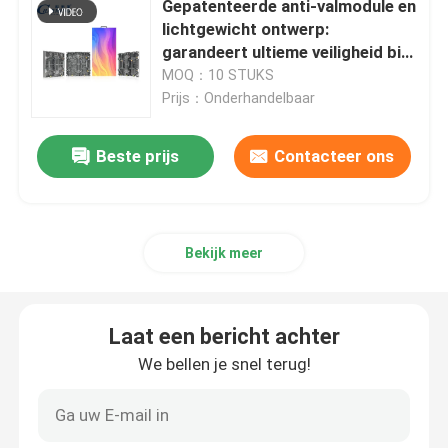
Gepatenteerde anti-valmodule en
lichtgewicht ontwerp:
LED-dansvloer
garandeert ultieme veiligheid bij
hijsen op grote hoogte en snelle
MOQ：10 STUKS
verhuur
Prijs：Onderhandelbaar
LED-pixelverlichting
Beste prijs
Contacteer ons
Flexibel LED-display
LED-gaasscherm
Bekijk meer
LED-buis voor buiten
Laat een bericht achter
We bellen je snel terug!