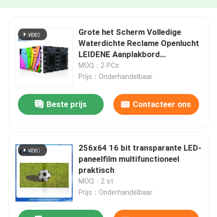
Grote het Scherm Volledige
Waterdichte Reclame Openlucht
LEIDENE Aanplakbord
Multifunctionele Duurzaam
MOQ：2 PCs
Prijs：Onderhandelbaar
Beste prijs
Contacteer ons
256x64 16 bit transparante LED-
paneelfilm multifunctioneel
praktisch
MOQ：2 st
Prijs：Onderhandelbaar