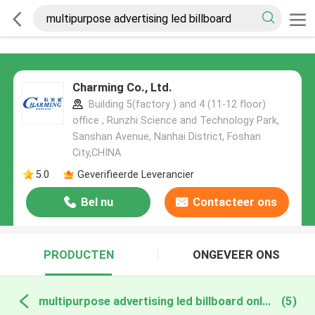
Charming Co., Ltd.
Building 5(factory ) and 4 (11-12 floor)
office , Runzhi Science and Technology Park,
Sanshan Avenue, Nanhai District, Foshan
City,CHINA
5.0
Geverifieerde Leverancier
Bel nu
Contacteer ons
PRODUCTEN
ONGEVEER ONS
multipurpose advertising led billboard online fabricage
(5)