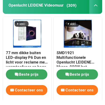
Openlucht LEIDENE Videomuur
(309)
LED-dansvloer
LED-pixelverlichting
Flexibel LED-display
77 mm dikke buiten
SMD1921
LED-gaasscherm
LED-display P6 Dun en
Multifunctionele
licht voor reclame met
Openlucht LEIDENE
warmteafvoer en hoge
Muren, 900W het
LED-buis voor buiten
helderheid
LEIDENE Scherm voor
Beste prijs
Beste prijs
Openluchtreclame
Contacteer ons
Contacteer ons