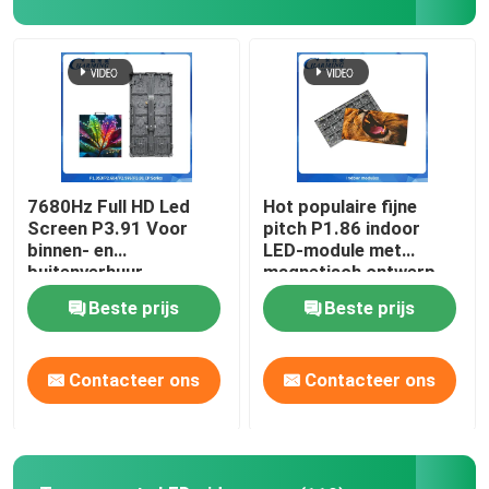
Over ons
Fabrieksreis
Kwaliteitscontrole
7680Hz Full HD Led
Hot populaire fijne
Screen P3.91 Voor
pitch P1.86 indoor
binnen- en
LED-module met
Contacteer ons
buitenverhuur
magnetisch ontwerp
kan eenvoudig aan de
Beste prijs
Beste prijs
muur worden
geïnstalleerd
nieuws
Contacteer ons
Contacteer ons
Vraag een offerte aan
LED-videomuurweergave