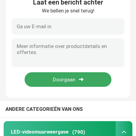
Laat een bericht achter
We bellen je snel terug!
Thuis
ANDERE CATEGORIEËN VAN ONS
Producten
LED-videomuurweergave
(790)
VR-show