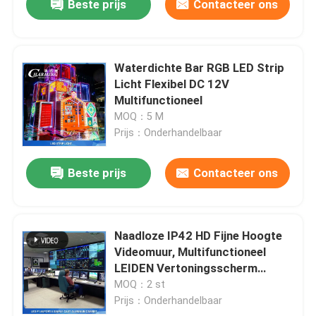
Beste prijs
Contacteer ons
Waterdichte Bar RGB LED Strip
Licht Flexibel DC 12V
Multifunctioneel
MOQ：5 M
Prijs：Onderhandelbaar
Beste prijs
Contacteer ons
Naadloze IP42 HD Fijne Hoogte
Videomuur, Multifunctioneel
LEIDEN Vertoningsscherm
Binnen
MOQ：2 st
Prijs：Onderhandelbaar