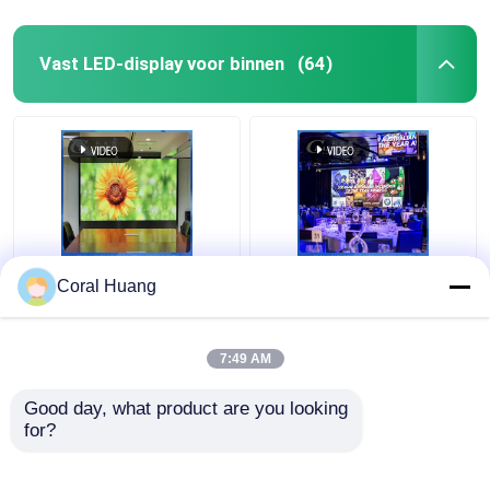
Vast LED-display voor binnen
(64)
Pixel Pith P1.5MM Vast
ROSH 200W LED-
Coral Huang
LED-display voor
videoweergavepanelen,
binnen IP42
anti-botsing
Multifunctioneel
binnenvideomuur
7:49 AM
Beste prijs
Beste prijs
Good day, what product are you looking 
for?
Contacteer ons
Contacteer ons