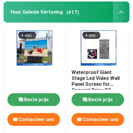
Huur Geleide Vertoning
(417)
Waterproof Giant
Stage Led Video Wall
Panel Screen for
Concert Price,P3
Rental Outdoor Led
Beste prijs
Beste prijs
Display Screen
Outdoor Led Screen
Contacteer ons
Contacteer ons