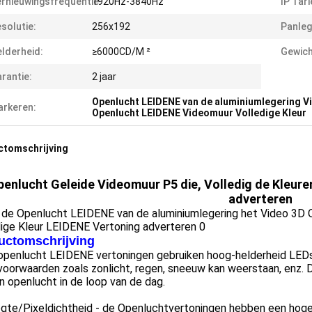
rnieuwingsfrequentie:
1920Hz-3840Hz
IP Tari
solutie:
256x192
Panleg
lderheid:
≥6000CD/M ²
Gewich
rantie:
2 jaar
Openlucht LEIDENE van de aluminiumlegering 
rkeren:
Openlucht LEIDENE Videomuur Volledige Kleur
ctomschrijving
enlucht Geleide Videomuur P5 die, Volledig de Kleure
adverteren
uctomschrijving
openlucht LEIDENE vertoningen gebruiken hoog-helderheid LEDs 
voorwaarden zoals zonlicht, regen, sneeuw kan weerstaan, enz. D
in openlucht in de loop van de dag.
gte/Pixeldichtheid - de Openluchtvertoningen hebben een hogere