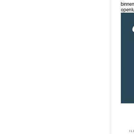
binnen
openlu