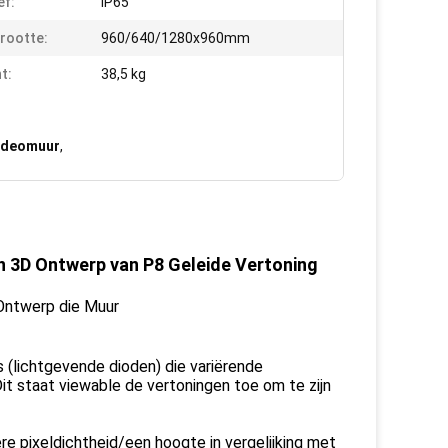
ef:
IP65
rootte:
960/640/1280x960mm
t:
38,5 kg
Videomuur
,
n 3D Ontwerp van P8 Geleide Vertoning
(lichtgevende dioden) die variërende
it staat viewable de vertoningen toe om te zijn
 pixeldichtheid/een hoogte in vergelijking met