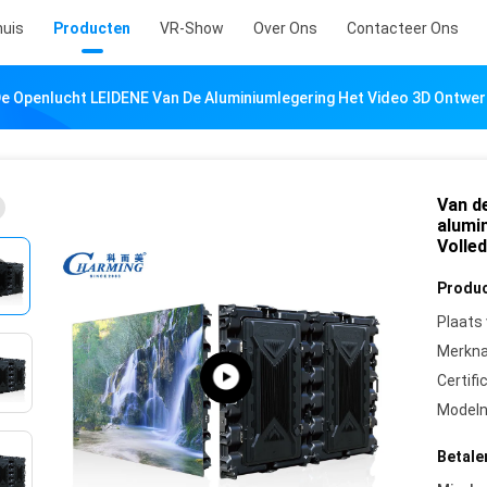
uis
Producten
VR-Show
Over Ons
Contacteer Ons
e Openlucht LEIDENE Van De Aluminiumlegering Het Video 3D Ontwerp
Van d
alumi
Volle
Produc
Plaats
Merkn
Certifi
Model
Betale