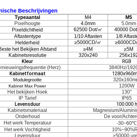
nische Beschrijvingen
Typeaantal
M4
M5
Pixelhoogte
4.0mm
5.0mm
62500 Dot/㎡
40000 Do
Pixeldichtheid
Aftastentype
1/10 Aftasten
1/8 Aftas
≥5000CD/㎡
≥6000CD
Helderheid
Beste het Bekijken Afstand
≥4M
≥5M
Kabinetsresolutie
320x240
256x19
Kleur
RGB
rnieuwingsfrequentie (Herz)
3840Hz/192
Kabinetformaat
1280x960
320x160
Modulegrootte
1200W
Kabinet Max Power
Het bekijken Hoek
130°
IP Tarief
IP65
Levensduur
100.000 
Kabinetsmateriaal
Magnesium/Alumini
Onderhoud
De voor/Achter
Het werk Temperatuur
-30~60℃
Het werk Vochtigheid
10%~90%
Levensduur
≥50000 ur