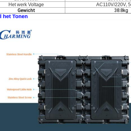
Het werk Voltage
AC110V/220V, 
Gewicht
38.8kg
l het Tonen