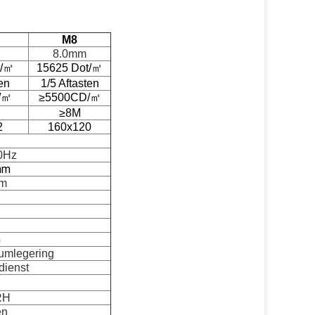
M8
8.0mm
t/㎡
15625 Dot/㎡
ten
1/5 Aftasten
/㎡
≥5500CD/㎡
≥8M
2
160x120
0Hz
mm
mm
h
umlegering
dienst
RH
en