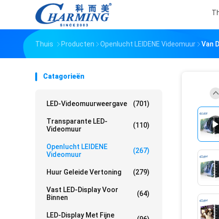
Th
Thuis
Producten
Openlucht LEIDENE Videomuur
Van D
Catagorieën
LED-Videomuurweergave
(701)
Transparante LED-
(110)
Videomuur
Openlucht LEIDENE
(267)
Videomuur
Huur Geleide Vertoning
(279)
Vast LED-Display Voor
(64)
Binnen
LED-Display Met Fijne