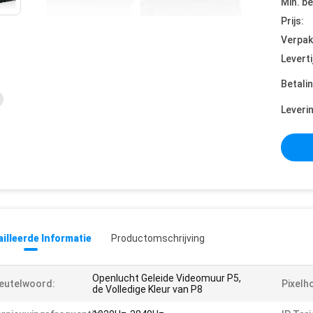
Min. be
Prijs:
Verpak
Leverti
Betali
Leveri
illeerde Informatie
Productomschrijving
Openlucht Geleide Videomuur P5,
eutelwoord:
Pixelh
de Volledige Kleur van P8