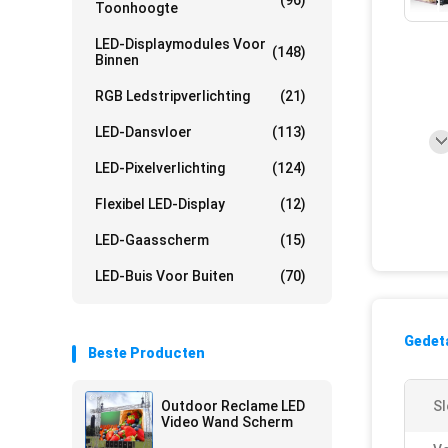
(96)
Toonhoogte
LED-Displaymodules Voor
(148)
Binnen
RGB Ledstripverlichting
(21)
LED-Dansvloer
(113)
LED-Pixelverlichting
(124)
Flexibel LED-Display
(12)
LED-Gaasscherm
(15)
LED-Buis Voor Buiten
(70)
Gedeta
Beste Producten
Outdoor Reclame LED
Sl
Video Wand Scherm