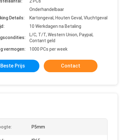
stelaantal:
2 PCs
Onderhandelbaar
king Details:
Kartongeval, Houten Geval, Vluchtgeval
jd:
10 Werkdagen na Betaling
L/C, T/T, Western Union, Paypal,
ngscondities:
Contant geld
ng vermogen:
1000 PCs per week
Beste Prijs
Contact
oogte:
P5mm