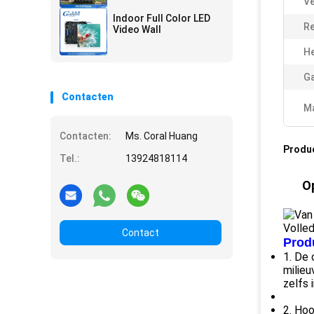
Ve
Indoor Full Color LED
Re
Video Wall
He
Ga
Contacten
Ma
Contacten:
Ms. Coral Huang
Produ
Tel.:
13924818114
Op
Contact
Prod
1.
De 
milieu
zelfs 
2.
Hoo