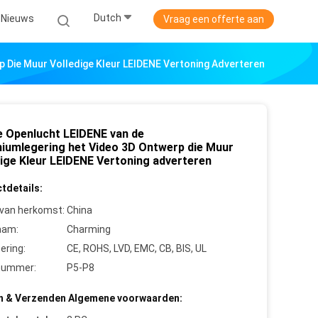
Dutch
Nieuws
Vraag een offerte aan
 Die Muur Volledige Kleur LEIDENE Vertoning Adverteren
e Openlucht LEIDENE van de
niumlegering het Video 3D Ontwerp die Muur
dige Kleur LEIDENE Vertoning adverteren
tdetails:
 van herkomst:
China
aam:
Charming
cering:
CE, ROHS, LVD, EMC, CB, BIS, UL
nummer:
P5-P8
n & Verzenden Algemene voorwaarden: