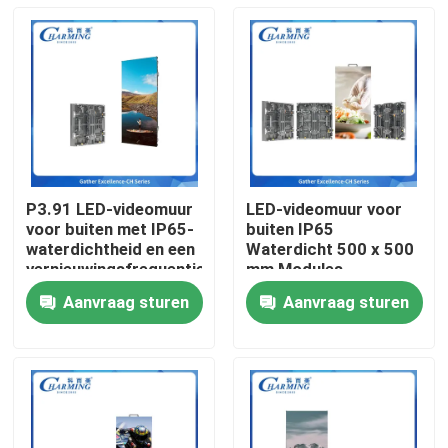
P3.91 LED-videomuur
LED-videomuur voor
voor buiten met IP65-
buiten IP65
waterdichtheid en een
Waterdicht 500 x 500
vernieuwingsfrequentie
mm Modules
van 7680 Hz voor
Lichtgewicht 7,9 kg
Aanvraag sturen
Aanvraag sturen
levendige
Onderhoud aan de
Thuis
reclamedisplays
achterkant Ideaal voor
verhuurpodium en
buitenevenementen
Producten
VR-show