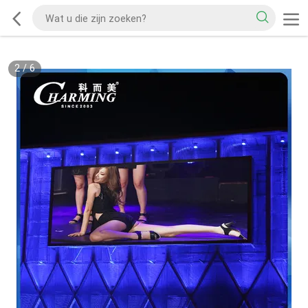
2
/
6