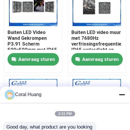
Over ons
Buiten LED Video
Buiten LED video muur
Fabrieksreis
Wand Gekrompen
met 7680Hz
P3.91 Scherm
verfrissingsfrequentie
500x500mm met IP65
IP65 waterdicht en
Kwaliteitscontrole
Waterdicht en 3500nit
500x500mm
Aanvraag sturen
Aanvraag sturen
Helderheid voor
kastgrootte voor
Professionele Verhuur
levendige reclame
Contacteer ons
nieuws
Coral Huang
Vraag een offerte aan
2:31 PM
LED-videomuurweergave
Good day, what product are you looking 