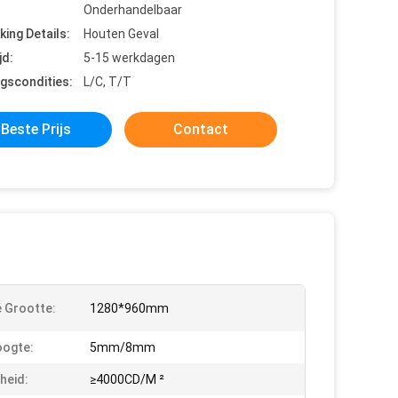
Onderhandelbaar
king Details:
Houten Geval
jd:
5-15 werkdagen
ngscondities:
L/C, T/T
Beste Prijs
Contact
 Grootte:
1280*960mm
oogte:
5mm/8mm
heid:
≥4000CD/M ²