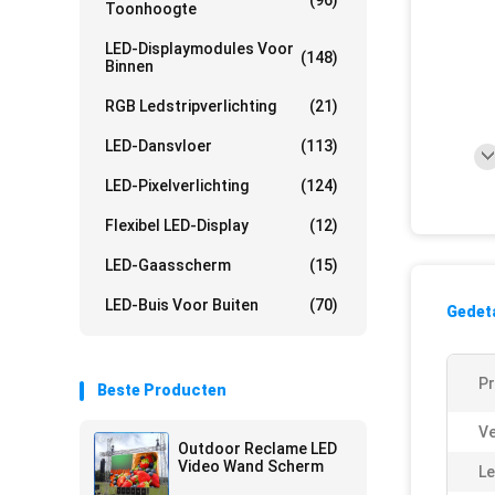
(96)
Toonhoogte
LED-Displaymodules Voor
(148)
Binnen
RGB Ledstripverlichting
(21)
LED-Dansvloer
(113)
LED-Pixelverlichting
(124)
Flexibel LED-Display
(12)
LED-Gaasscherm
(15)
LED-Buis Voor Buiten
(70)
Gedeta
P
Beste Producten
Ve
Outdoor Reclame LED
Video Wand Scherm
Le