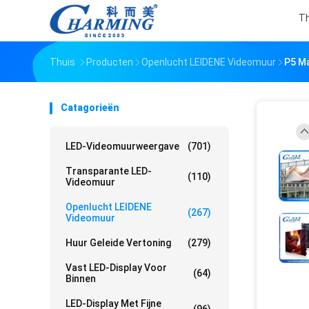
Th
Thuis
Producten
Openlucht LEIDENE Videomuur
P5 Ma
Catagorieën
LED-Videomuurweergave
(701)
Transparante LED-
(110)
Videomuur
Openlucht LEIDENE
(267)
Videomuur
Huur Geleide Vertoning
(279)
Vast LED-Display Voor
(64)
Binnen
LED-Display Met Fijne