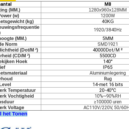
antal
M8
ing (MM.)
1280x960x128MM
1200W
ower (w)
etsgewicht (kg)
40KG
euwingsfrequentie 
1920/3840Hz
)
5MM
hoogte (MM.)
SMD1921
de Norm
40000Dot/M ²
dichtheid (Dot/M ²)
5500CD
rheid (CD/M ²)
140°
ekijken Hoek
IP65
ief
Aluminiumlegering
etsmateriaal
Rug
rhoud
14-met 16 bits
Level
20-40°C
erk Temperatuur
10%~90%RH
erk Vochtigheid
≥100000 uren
nsduur
AC110V/220V, 50/60
erk Voltage
l het Tonen