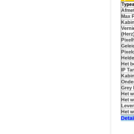
Typea
Afmet
Max P
Kabin
Verni
(Herz
Pixel
Gelei
Pixel
Helde
Het b
IP Tar
Kabin
Onde
Grey 
Het w
Het w
Leve
Het w
Detai