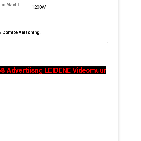
um Macht
1200W
 Comité Vertoning
,
8 Advertiisng LEIDENE Videomuur