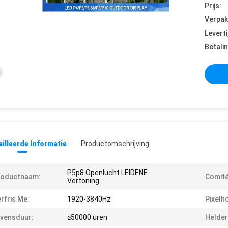
Prijs:
Verpak
Leverti
Betali
illeerde Informatie
Productomschrijving
P5p8 Openlucht LEIDENE
roductnaam:
Comité
Vertoning
rfris Me:
1920-3840Hz
Pixelh
vensduur:
≥50000 uren
Helder