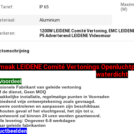
Maxim
 Tarief:
IP 65
(W):
teriaal:
Aluminium
1200W LEIDENE Comité Vertoning
,
EMC LEIDENE
rkeren:
P5 Adverterend LEIDENE Videomuur
ctomschrijving
maak LEIDENE Comité Vertonings Openluchtp
waterdicht
Voordeel
sionele Fabrikant van geleide vertoning
M de dienst, Geen MOQ
akkelijke installatie, regelmatige punten in Voorraden
biedend vrije ontwerptekening zoals gevraagd.
 verre controleren en aanpassen zijn beschikbaar.
 houten geval of het vluchtgeval, het zijn tot u.
antwoord zal binnen 24 uren worden geantwoord.
lle levering: Ongeveer 6-8 werkdagen
jaar geleide fabrikanten
uctbeelden