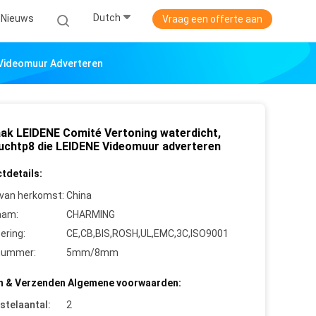
Dutch
Nieuws
Vraag een offerte aan
 Videomuur Adverteren
ak LEIDENE Comité Vertoning waterdicht,
uchtp8 die LEIDENE Videomuur adverteren
tdetails:
 van herkomst:
China
aam:
CHARMING
cering:
CE,CB,BIS,ROSH,UL,EMC,3C,ISO9001
nummer:
5mm/8mm
n & Verzenden Algemene voorwaarden:
stelaantal:
2