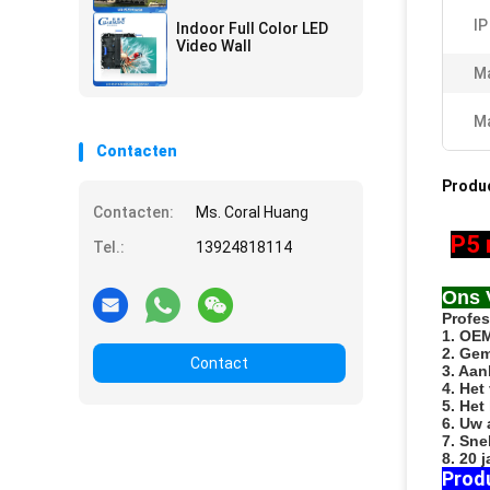
IP
Indoor Full Color LED
Video Wall
Ma
Ma
Contacten
Produ
Contacten:
Ms. Coral Huang
P5 
Tel.:
13924818114
Ons 
Profes
1. OE
2. Gem
Contact
3. Aan
4. Het
5. Het
6. Uw 
7. Sne
8. 20 
Prod