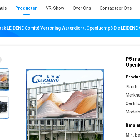
uis
Producten
VR-Show
Over Ons
Contacteer Ons
ak LEIDENE Comité Vertoning Waterdicht, Openluchtp8 Die LEIDENE
P5 ma
Openl
Produc
Plaats
Merkn
Certifi
Model
Betale
Min. be