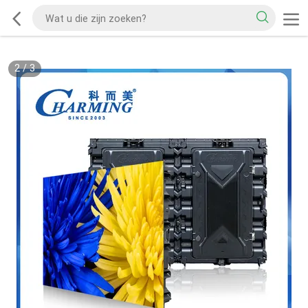
2
/
3