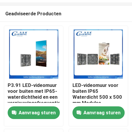
Geadviseerde Producten
P3.91 LED-videomuur
LED-videomuur voor
voor buiten met IP65-
buiten IP65
Thuis
waterdichtheid en een
Waterdicht 500 x 500
vernieuwingsfrequentie
mm Modules
van 7680 Hz voor
Lichtgewicht 7,9 kg
Producten
Aanvraag sturen
Aanvraag sturen
levendige
Onderhoud aan de
reclamedisplays
achterkant Ideaal voor
verhuurpodium en
VR-show