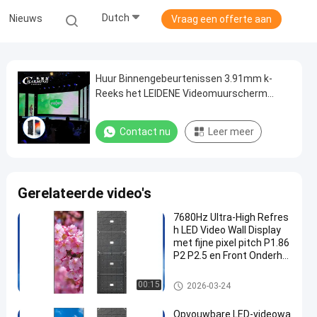
Dutch
Nieuws
Vraag een offerte aan
Huur Binnengebeurtenissen 3.91mm k-
Reeks het LEIDENE Videomuurscherm
200W 3840Hz
Contact nu
Leer meer
Gerelateerde video's
7680Hz Ultra-High Refres
h LED Video Wall Display
met fijne pixel pitch P1.86
P2 P2.5 en Front Onderho
ud
LED-videomuurweergave
00:15
2026-03-24
Opvouwbare LED-videowa