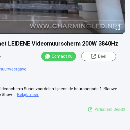
 het LEIDENE Videomuurscherm 200W 3840Hz
Contact nu
Deel
n
omuurweergave
deoscherm Super voordelen tijdens de beursperiode 1. Blauwe
 Show ...
Bekijk meer
Verlaat een Bericht