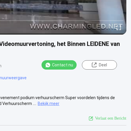
Videomuurvertoning, het Binnen LEIDENE van
Contact nu
Deel
n
omuurweergave
venement podium verhuurscherm Super voordelen tijdens de
d Verhuurscherm ....
Bekijk meer
Verlaat een Bericht