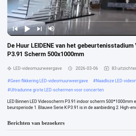
De Huur LEIDENE van het gebeurtenisstadium 
P3.91 Scherm 500x1000mm
LED-videomuurweergave
2026-03-06
83 uitzichte
#
Geen flikkering LED-videomuurweergave
#
Naadloze LED-vide
#
Ultradunne grote LED-schermen voor concerten
LED Binnen LED Videoscherm P3.91 indoor scherm 500*1000mm e
beursperiode 1. Blauwe Serie K P3.91 is in de aanbieding 2. High-en
Berichten van bezoekers