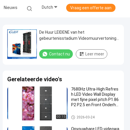
Dutch
Nieuws
Vraag een offerte aan
De Huur LEIDENE van het
gebeurtenisstadium Videomuurvertoning,
het Binnen LEIDENE van P3.91 Scherm
500x1000mm
Contact nu
Leer meer
Gerelateerde video's
7680Hz Ultra-High Refres
h LED Video Wall Display
met fijne pixel pitch P1.86
P2 P2.5 en Front Onderho
ud
LED-videomuurweergave
00:15
2026-03-24
Opvouwbare LED-videowa