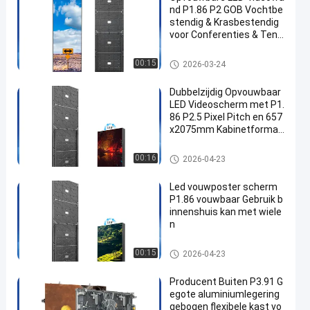
nd P1.86 P2 GOB Vochtbe
stendig & Krasbestendig
voor Conferenties & Tent
oonstellingen
LED-videomuurweergave
00:15
2026-03-24
Dubbelzijdig Opvouwbaar
LED Videoscherm met P1.
86 P2.5 Pixel Pitch en 657
x2075mm Kabinetformaa
t met Snelle Randvergren
deling
LED-videomuurweergave
00:16
2026-04-23
Led vouwposter scherm
P1.86 vouwbaar Gebruik b
innenshuis kan met wiele
n
LED-videomuurweergave
00:15
2026-04-23
Producent Buiten P3.91 G
egote aluminiumlegering
gebogen flexibele kast vo