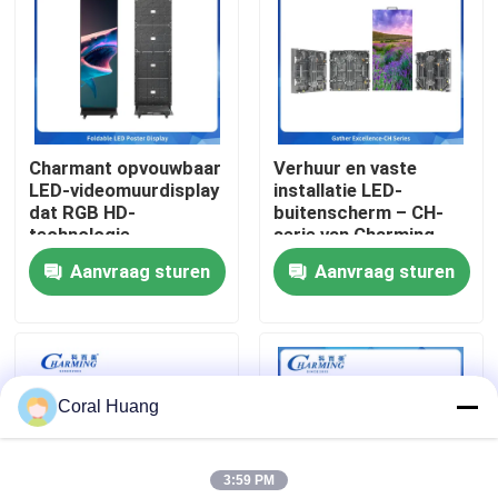
Over ons
Fabrieksreis
Charmant opvouwbaar
Verhuur en vaste
LED-videomuurdisplay
installatie LED-
Kwaliteitscontrole
dat RGB HD-
buitenscherm – CH-
technologie
serie van Charming
combineert met
p3.91 IP65
Aanvraag sturen
Aanvraag sturen
Contacteer ons
flexibele structuur,
energiebesparing en
ingebouwd
nieuws
geluidssysteem,
perfect voor
evenementen
Coral Huang
Vraag een offerte aan
3:59 PM
LED-videomuurweergave