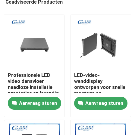
Geadviseerde Producten
Professionele LED
LED-video-
video dansvloer
wanddisplay
naadloze installatie
ontworpen voor snelle
prestaties en levendig
montage en
Thuis
beeld voor
demontage waardoor
Aanvraag sturen
Aanvraag sturen
commerciële
een flexibele inzet op
toepassingen
beurzen mogelijk is
Producten
VR-show