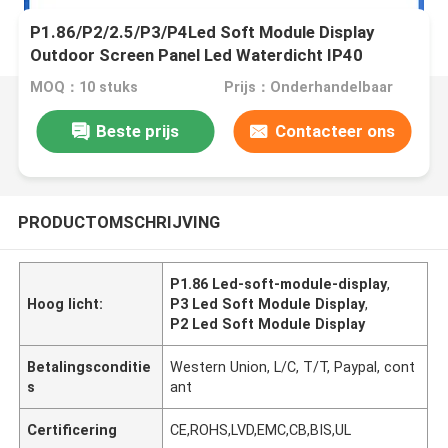
P1.86/P2/2.5/P3/P4Led Soft Module Display
Outdoor Screen Panel Led Waterdicht IP40
SMD1515 Ondersteuning van schoolonderwijs en -
MOQ：10 stuks
Prijs：Onderhandelbaar
onderwijs
Beste prijs
Contacteer ons
PRODUCTOMSCHRIJVING
P1.86 Led-soft-module-display
,
Hoog licht:
P3 Led Soft Module Display
,
P2 Led Soft Module Display
Betalingsconditie
Western Union, L/C, T/T, Paypal, cont
s
ant
Certificering
CE,ROHS,LVD,EMC,CB,BIS,UL