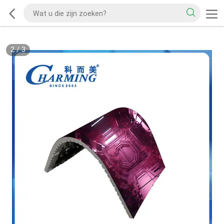
2
/
3