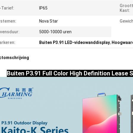
Groott
-Tarief:
IP65
Kast:
ystemen:
Nova Star
Gewich
vensduur:
5000-10000 uren
rkeren:
Buiten P3.91 LED-videowanddisplay
,
Hoogwaard
ctomschrijving
Buiten P3.91 Full Color High Definition Leas