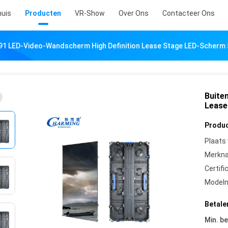
uis
Producten
VR-Show
Over Ons
Contacteer Ons
.91 LED-Video-Wandscherm High Definition Lease Stage LED-Scher
Buite
Lease
Produc
Plaats
Merkn
Certifi
Model
Betale
Min. be