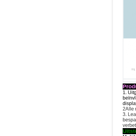
Prod
1. Uit
beïnv
displa
2Alle 
3. Lea
bespa
verbet
Uits