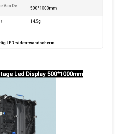
e Van De
500*1000mm
t:
14.5g
ig LED-video-wandscherm
e Stage Led Display 500*1000mm