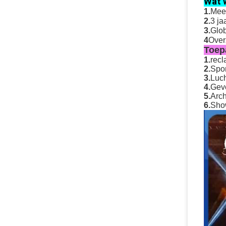
Wat 
1.
Meer
2.
3 ja
3.
Glob
4
Over
Toep
1.
recl
2.
Spor
3.
Luch
4.
Geve
5.
Arch
6.
Show