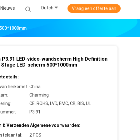
Dutch
Nieuws
Vraag een offerte aan
m 500*1000mm
n P3.91 LED-video-wandscherm High Definition
 Stage LED-scherm 500*1000mm
tdetails:
 van herkomst:
China
aam:
Charming
cering:
CE, ROHS, LVD, EMC, CB, BIS, UL
nummer:
P3.91
n & Verzenden Algemene voorwaarden:
stelaantal:
2 PCS