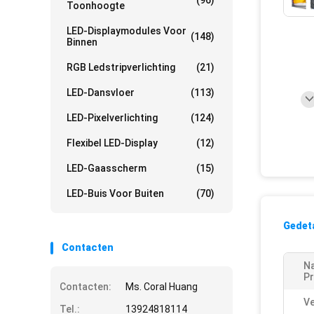
(96)
Toonhoogte
LED-Displaymodules Voor
(148)
Binnen
RGB Ledstripverlichting
(21)
LED-Dansvloer
(113)
LED-Pixelverlichting
(124)
Flexibel LED-Display
(12)
LED-Gaasscherm
(15)
LED-Buis Voor Buiten
(70)
Gedeta
Contacten
N
Pr
Contacten:
Ms. Coral Huang
Ve
Tel.:
13924818114