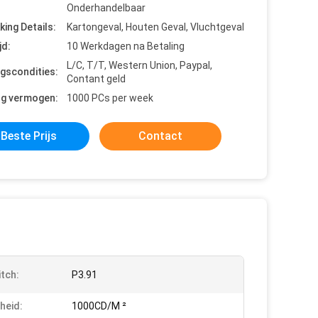
Onderhandelbaar
king Details:
Kartongeval, Houten Geval, Vluchtgeval
jd:
10 Werkdagen na Betaling
L/C, T/T, Western Union, Paypal,
ngscondities:
Contant geld
ng vermogen:
1000 PCs per week
Beste Prijs
Contact
itch:
P3.91
heid:
1000CD/M ²