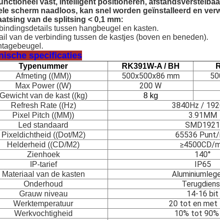
unctioneel vast, intelligent positioneren, afstandsverstelbaa
ele scherm naadloos, kan snel worden geïnstalleerd en ver
aatsing van de splitsing < 0,1 mm:
rbindingsdetails tussen hangbeugel en kasten.
ail van de verbinding tussen de kastjes (boven en beneden).
tagebeugel.
ische specificaties
Typenummer
RK391W-A / BH
500x500x86 mm
50
Afmeting ((MM))
200 W
Max Power ((W)
Gewicht van de kast ((kg)
8 kg
3840Hz / 19
Refresh Rate ((Hz)
3.91MM
Pixel Pitch ((MM))
SMD1921
Led standaard
65536 Punt
Pixeldichtheid ((Dot/M2)
≥4500CD/
Helderheid ((CD/M2)
140°
Zienhoek
IP65
IP-tarief
Aluminiumlege
Materiaal van de kasten
Terugdiens
Onderhoud
14-16 bit
Grauw niveau
20 tot en met
Werktemperatuur
10% tot 90%
Werkvochtigheid