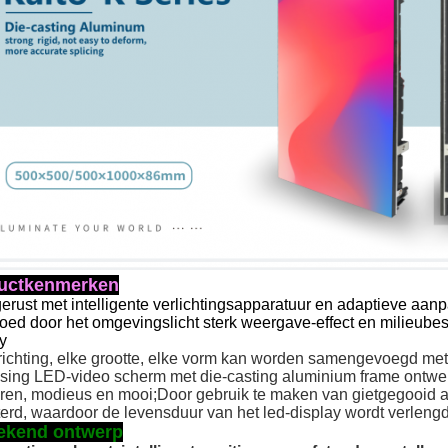
uctkenmerken
gerust met intelligente verlichtingsapparatuur en adaptieve aa
loed door het omgevingslicht sterk weergave-effect en milieub
y
richting, elke grootte, elke vorm kan worden samengevoegd met 
sing LED-video scherm met die-casting aluminium frame ontwerp
ren, modieus en mooi;Door gebruik te maken van gietgegooid 
erd, waardoor de levensduur van het led-display wordt verlengd
tekend ontwerp