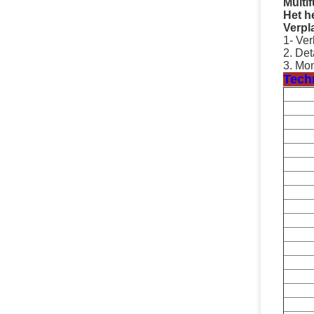
Multif
Het h
Verpl
1- Ve
2.
Det
3.
Mon
Techn