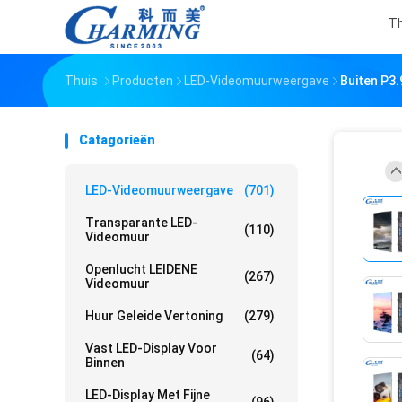
Th
Thuis
Producten
LED-Videomuurweergave
Buiten P3
Catagorieën
LED-Videomuurweergave
(701)
Transparante LED-
(110)
Videomuur
Openlucht LEIDENE
(267)
Videomuur
Huur Geleide Vertoning
(279)
Vast LED-Display Voor
(64)
Binnen
LED-Display Met Fijne