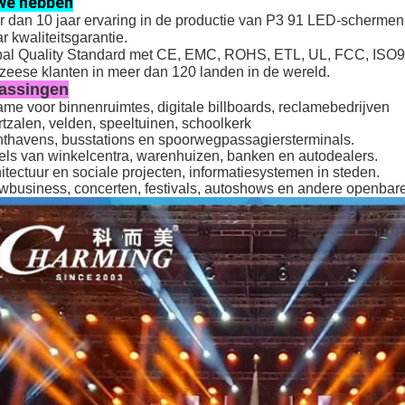
we hebben
 dan 10 jaar ervaring in de productie van P3 91 LED-schermen
ar kwaliteitsgarantie.
al Quality Standard met CE, EMC, ROHS, ETL, UL, FCC, ISO90
zeese klanten in meer dan 120 landen in de wereld.
assingen
ame voor binnenruimtes, digitale billboards, reclamebedrijven
tzalen, velden, speeltuinen, schoolkerk
thavens, busstations en spoorwegpassagiersterminals.
ls van winkelcentra, warenhuizen, banken en autodealers.
itectuur en sociale projecten, informatiesystemen in steden.
business, concerten, festivals, autoshows en andere openba