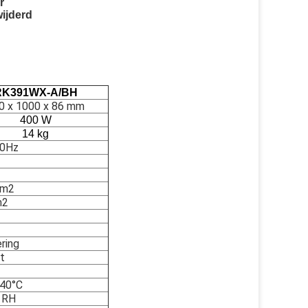
r
wijderd
RK391WX-A/BH
0 x 1000 x 86 mm
400 W
14 kg
20Hz
/m2
m2
ring
t
 40°C
 RH