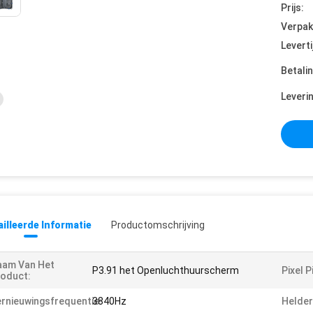
Prijs:
Verpak
Leverti
Betali
Leveri
illeerde Informatie
Productomschrijving
aam Van Het
P3.91 het Openluchthuurscherm
Pixel P
oduct:
rnieuwingsfrequentie:
3840Hz
Helder