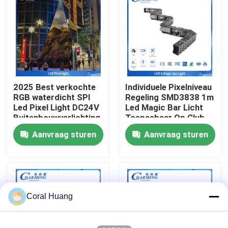
Over ons
Fabrieksreis
2025 Best verkochte
Individuele Pixelniveau
Kwaliteitscontrole
RGB waterdicht SPI
Regeling SMD3838 1m
Led Pixel Light DC24V
Led Magic Bar Licht
Buitenbouwverlichting
Toepasbaar Op Club
Contacteer ons
Evenementen
Aanvraag sturen
Aanvraag sturen
nieuws
Vraag een offerte aan
Coral Huang
LED-videomuurweergave