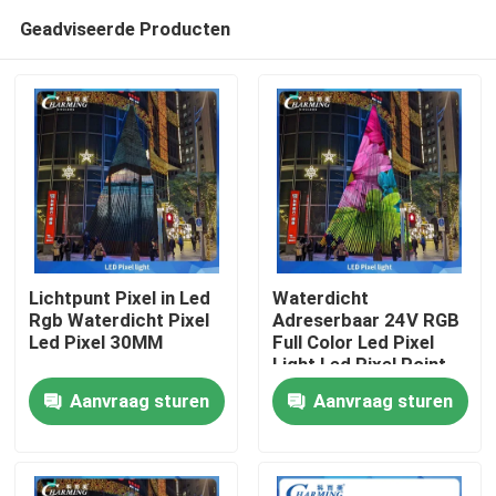
Geadviseerde Producten
Lichtpunt Pixel in Led
Waterdicht
Rgb Waterdicht Pixel
Adreserbaar 24V RGB
Led Pixel 30MM
Full Color Led Pixel
Thuis
Light Led Pixel Point
Light
Aanvraag sturen
Aanvraag sturen
Producten
VR-show