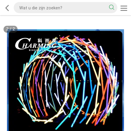
2
/
2