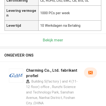
Certificering
CE, ROHS, LVD, EMC, CB, BIS, UL
Levering vermoge
1000 PCs per week
n
Levertijd
10 Werkdagen na Betaling
Bekijk meer
ONGEVEER ONS
Charming Co., Ltd. fabrikant
profiel
Building 5(factory ) and 4 (11-
12 floor) office , Runzhi Science
and Technology Park, Sanshan
Avenue, Nanhai District, Foshan
City ,CHINA