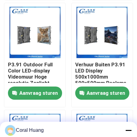
Over ons
Fabrieksreis
Kwaliteitscontrole
P3.91 Outdoor Full
Verhuur Buiten P3.91
Color LED-display
LED Display
Contacteer ons
Videomuur Hoge
500x1000mm
resolutie Zonlicht
500x500mm Reclame
leesbaar voor
Scherm IP65
Aanvraag sturen
Aanvraag sturen
nieuws
tentoonstellingsreclame
Waterdicht 4K
Resolutie Helderheid
Vraag een offerte aan
Coral Huang
LED-videomuurweergave