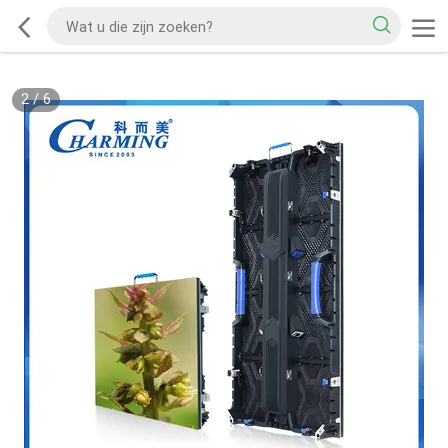
2
/
6