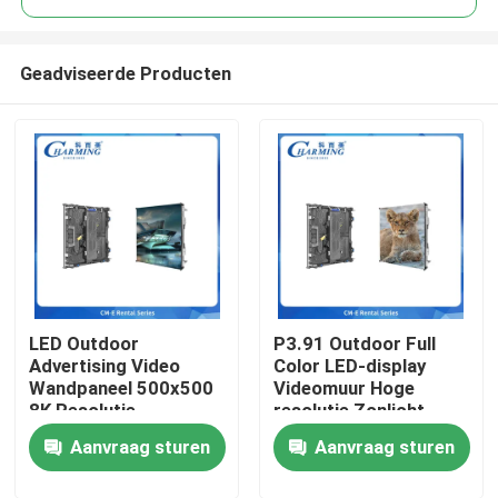
Geadviseerde Producten
LED Outdoor
P3.91 Outdoor Full
Thuis
Advertising Video
Color LED-display
Wandpaneel 500x500
Videomuur Hoge
8K Resolutie
resolutie Zonlicht
Producten
Waterdicht Wand
leesbaar voor
Aanvraag sturen
Aanvraag sturen
Montagebaar Huur
tentoonstellingsreclame
Display
VR-show