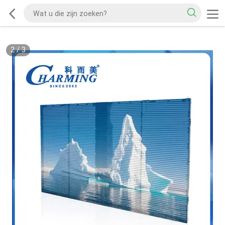
2
/
3