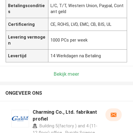
Betalingsconditie
L/C, T/T, Western Union, Paypal, Cont
s
ant geld
Certificering
CE, ROHS, LVD, EMC, CB, BIS, UL
Levering vermoge
1000 PCs per week
n
Levertijd
14 Werkdagen na Betaling
Bekijk meer
ONGEVEER ONS
Charming Co., Ltd. fabrikant
profiel
Building 5(factory ) and 4 (11-
12 floor) office , Runzhi Science