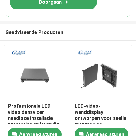
Doorgaan
Geadviseerde Producten
Thuis
Professionele LED
LED-video-
video dansvloer
wanddisplay
Producten
naadloze installatie
ontworpen voor snelle
prestaties en levendig
montage en
beeld voor
demontage waardoor
Aanvraag sturen
Aanvraag sturen
VR-show