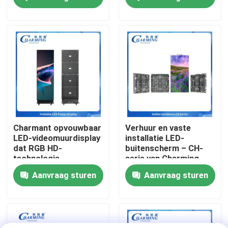
commerciële
een flexibele inzet op
toepassingen
beurzen mogelijk is
Over ons
Fabrieksreis
Kwaliteitscontrole
Contacteer ons
Charmant opvouwbaar
Verhuur en vaste
LED-videomuurdisplay
installatie LED-
dat RGB HD-
buitenscherm – CH-
nieuws
technologie
serie van Charming
combineert met
p3.91 IP65
Aanvraag sturen
Aanvraag sturen
flexibele structuur,
energiebesparing en
Vraag een offerte aan
ingebouwd
geluidssysteem,
perfect voor
LED-videomuurweergave