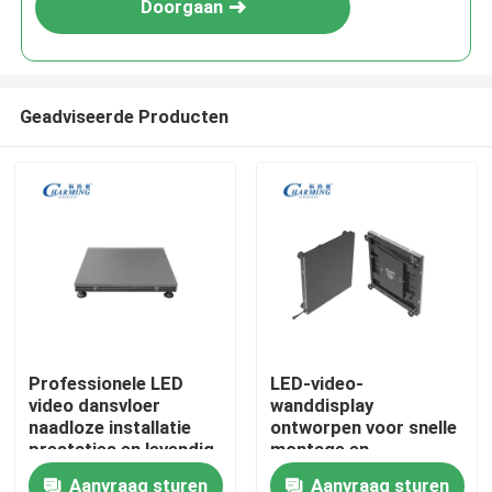
Doorgaan
Geadviseerde Producten
Thuis
Professionele LED
LED-video-
video dansvloer
wanddisplay
Producten
naadloze installatie
ontworpen voor snelle
prestaties en levendig
montage en
beeld voor
demontage waardoor
Aanvraag sturen
Aanvraag sturen
VR-show