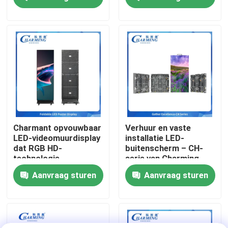
commerciële
een flexibele inzet op
toepassingen
beurzen mogelijk is
Over ons
Fabrieksreis
Kwaliteitscontrole
Contacteer ons
Charmant opvouwbaar
Verhuur en vaste
LED-videomuurdisplay
installatie LED-
dat RGB HD-
buitenscherm – CH-
nieuws
technologie
serie van Charming
combineert met
p3.91 IP65
Aanvraag sturen
Aanvraag sturen
flexibele structuur,
energiebesparing en
Vraag een offerte aan
ingebouwd
geluidssysteem,
perfect voor
LED-videomuurweergave