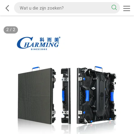
2
/
2