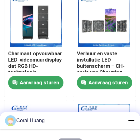
Over ons
Fabrieksreis
Charmant opvouwbaar
Verhuur en vaste
Kwaliteitscontrole
LED-videomuurdisplay
installatie LED-
dat RGB HD-
buitenscherm – CH-
technologie
serie van Charming
Contacteer ons
combineert met
p3.91 IP65
Aanvraag sturen
Aanvraag sturen
flexibele structuur,
energiebesparing en
nieuws
ingebouwd
geluidssysteem,
perfect voor
evenementen
Vraag een offerte aan
Coral Huang
LED-videomuurweergave