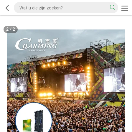
2
/
2