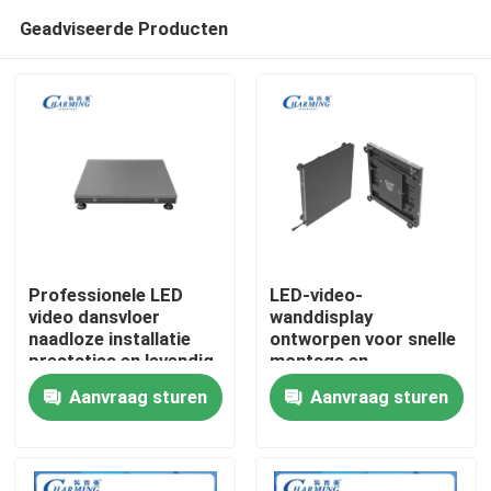
Geadviseerde Producten
Professionele LED
LED-video-
video dansvloer
wanddisplay
naadloze installatie
ontworpen voor snelle
Thuis
prestaties en levendig
montage en
beeld voor
demontage waardoor
Aanvraag sturen
Aanvraag sturen
commerciële
een flexibele inzet op
Producten
toepassingen
beurzen mogelijk is
VR-show