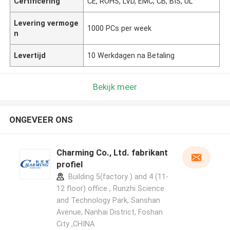
Certificering
CE, ROHS, LVD, EMC, CB, BIS, UL
Levering vermoge
1000 PCs per week
n
Levertijd
10 Werkdagen na Betaling
Bekijk meer
ONGEVEER ONS
Charming Co., Ltd. fabrikant
profiel
Building 5(factory ) and 4 (11-
12 floor) office , Runzhi Science
and Technology Park, Sanshan
Avenue, Nanhai District, Foshan
City ,CHINA