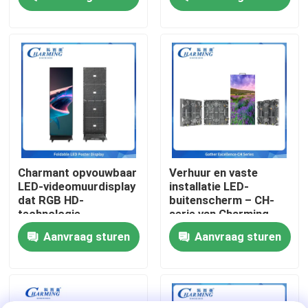
commerciële
een flexibele inzet op
toepassingen
beurzen mogelijk is
Over ons
Fabrieksreis
Kwaliteitscontrole
Contacteer ons
Charmant opvouwbaar
Verhuur en vaste
LED-videomuurdisplay
installatie LED-
dat RGB HD-
buitenscherm – CH-
nieuws
technologie
serie van Charming
combineert met
p3.91 IP65
Aanvraag sturen
Aanvraag sturen
flexibele structuur,
energiebesparing en
Vraag een offerte aan
ingebouwd
geluidssysteem,
perfect voor
LED-videomuurweergave