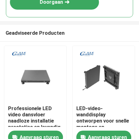
Doorgaan
Geadviseerde Producten
Thuis
Professionele LED
LED-video-
video dansvloer
wanddisplay
Producten
naadloze installatie
ontworpen voor snelle
prestaties en levendig
montage en
beeld voor
demontage waardoor
Aanvraag sturen
Aanvraag sturen
VR-show