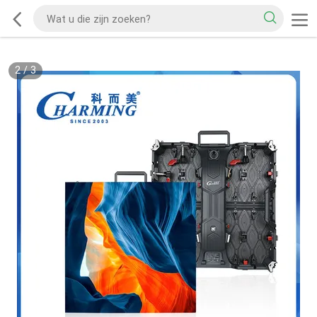
2
/
3