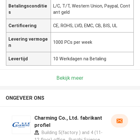
Betalingsconditie
L/C, T/T, Western Union, Paypal, Cont
s
ant geld
Certificering
CE, ROHS, LVD, EMC, CB, BIS, UL
Levering vermoge
1000 PCs per week
n
Levertijd
10 Werkdagen na Betaling
Bekijk meer
ONGEVEER ONS
Charming Co., Ltd. fabrikant
profiel
Building 5(factory ) and 4 (11-
12 floor) office , Runzhi Science