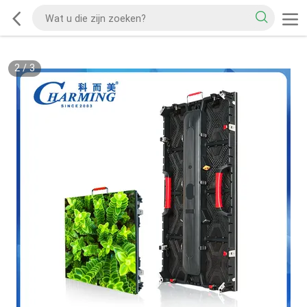
2
/
3