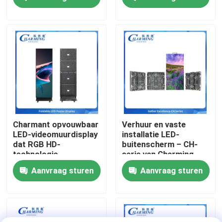
commerciële
een flexibele inzet op
toepassingen
beurzen mogelijk is
Over ons
Fabrieksreis
Kwaliteitscontrole
Contacteer ons
Charmant opvouwbaar
Verhuur en vaste
LED-videomuurdisplay
installatie LED-
dat RGB HD-
buitenscherm – CH-
nieuws
technologie
serie van Charming
combineert met
p3.91 IP65
Aanvraag sturen
Aanvraag sturen
flexibele structuur,
energiebesparing en
Vraag een offerte aan
ingebouwd
geluidssysteem,
perfect voor
LED-videomuurweergave