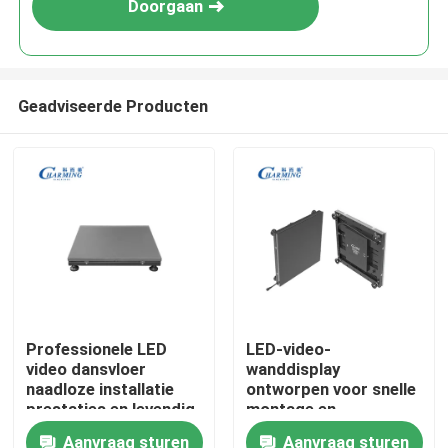
Doorgaan
Geadviseerde Producten
Thuis
Professionele LED
LED-video-
video dansvloer
wanddisplay
Producten
naadloze installatie
ontworpen voor snelle
prestaties en levendig
montage en
beeld voor
demontage waardoor
Aanvraag sturen
Aanvraag sturen
VR-show