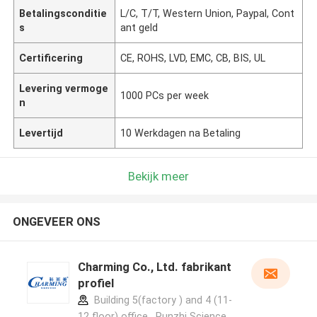
Betalingsconditie
L/C, T/T, Western Union, Paypal, Cont
s
ant geld
Certificering
CE, ROHS, LVD, EMC, CB, BIS, UL
Levering vermoge
1000 PCs per week
n
Levertijd
10 Werkdagen na Betaling
Bekijk meer
ONGEVEER ONS
Charming Co., Ltd. fabrikant
profiel
Building 5(factory ) and 4 (11-
12 floor) office , Runzhi Science