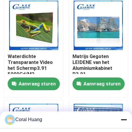
Over ons
Fabrieksreis
Kwaliteitscontrole
Waterdichte
Matrijs Gegoten
Transparante Video
LEIDENE van het
het Schermp3.91
Aluminiumkabinet
Contacteer ons
5000Cd/M2
P3.91
Openluchthuur van 4k
Openluchtvertonings4k
Aanvraag sturen
Aanvraag sturen
Super Waterdicht
nieuws
Vraag een offerte aan
Coral Huang
LED-videomuurweergave