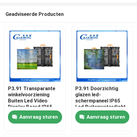
Geadviseerde Producten
P3.91 Transparante
P3.91 Doorzichtig
winkelvoorziening
glazen led-
Thuis
Buiten Led Video
schermpaneel IP65
Display Board IP65
Led Buitenwaterdicht
Wandpanelen
Advertentie TV-bord
Producten
Aanvraag sturen
Aanvraag sturen
VR-show