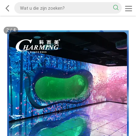
2
/
4