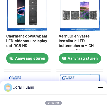
Over ons
Fabrieksreis
Charmant opvouwbaar
Verhuur en vaste
LED-videomuurdisplay
installatie LED-
Kwaliteitscontrole
dat RGB HD-
buitenscherm – CH-
technologie
serie van Charming
combineert met
p3.91 IP65
Aanvraag sturen
Aanvraag sturen
Contacteer ons
flexibele structuur,
energiebesparing en
ingebouwd
nieuws
geluidssysteem,
perfect voor
evenementen
Coral Huang
Vraag een offerte aan
2:06 PM
LED-videomuurweergave