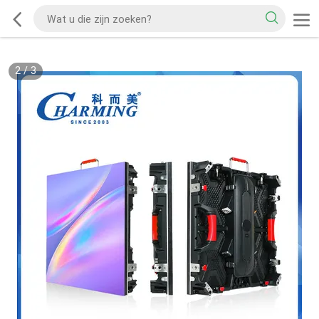
2
/
3