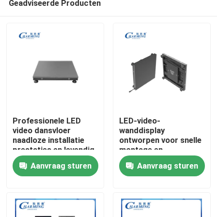
Geadviseerde Producten
Professionele LED
LED-video-
video dansvloer
wanddisplay
naadloze installatie
ontworpen voor snelle
prestaties en levendig
montage en
Thuis
beeld voor
demontage waardoor
Aanvraag sturen
Aanvraag sturen
commerciële
een flexibele inzet op
toepassingen
beurzen mogelijk is
Producten
VR-show