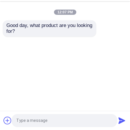
12:07 PM
Good day, what product are you looking 
for?
360° Universal Wheels &
LED-videomuur voor
Quick Edge Lock:
buiten levert levendige
afscheid nemen van
kleuren en prestaties
hoge arbeidskosten op
die geschikt zijn voor
beurzen en
buitenreclameconcerten
Aanvraag sturen
Aanvraag sturen
tentoonstellingen
Thuis
Ongeveer ons
Contacteer ons
Desktop Site
Sitemap
Privacybeleid
Thuis
Producten
Kwaliteit
LED-videomuurweergave
China
Fabriek.Copyright © 2026 Charming Co., Ltd.. All
Rights Reserved.
VR-show