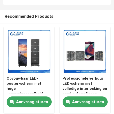
Recommended Products
Opvouwbaar LED-
Professionele verhuur
poster-scherm met
LED-scherm met
hoge
volledige interlocking en
verversingssnelheid
semi-automatische
GOB-technologie en
hoekbewaking
Aanvraag sturen
Aanvraag sturen
intelligente mobiele
ontworpen om aan de
besturing
eisen van live-
evenementen te