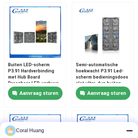
voldoen
Buiten LED-scherm
Semi-automatische
P3.91 Hardverbinding
hoekwacht P3.91 Led-
met Hub Board
scherm bedieningsdoos
Draagbaar LED-verhuur-
slot ultra-dun buiten
schermpaneel 500*500
Ip65 High-End
Aanvraag sturen
Aanvraag sturen
mm
vlaggenschip Ch
Coral Huang