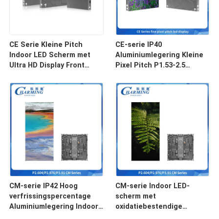
CE Serie Kleine Pitch
CE-serie IP40
Indoor LED Scherm met
Aluminiumlegering Kleine
Ultra HD Display Front
Pixel Pitch P1.53-2.5
Onderhoud en Aluminium
Binnen LED-scherm voor
Legering Kast
Evenementen
320x480x61mm
CM-serie IP42 Hoog
CM-serie Indoor LED-
verfrissingspercentage
scherm met
Aluminiumlegering Indoor
oxidatiebestendige
Led Video Wall Screen
gegoten aluminium en