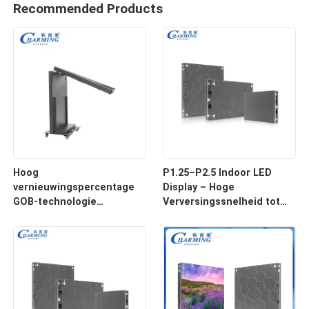
Recommended Products
Hoog
P1.25–P2.5 Indoor LED
vernieuwingspercentage
Display – Hoge
GOB-technologie
Verversingssnelheid tot
Opvouwbaar LED-
7680Hz & Lichtgewicht
posterdisplay met
Aluminium Legering Kast
intelligente mobiele
bediening