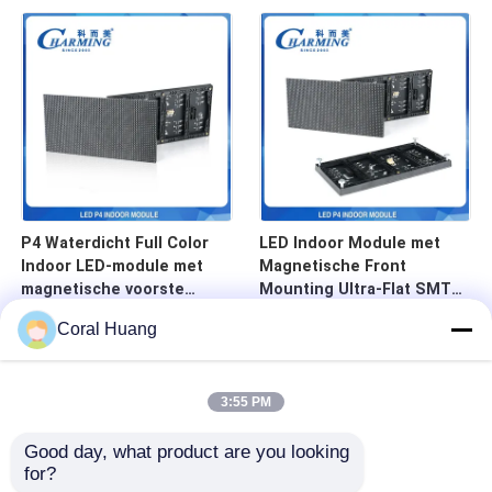
P2.604/P2.976/P3.91
directe gebogen
Reclame-scherm
combinatie 14-16 bit grijs
niveau
P4 Waterdicht Full Color
LED Indoor Module met
Indoor LED-module met
Magnetische Front
magnetische voorste
Mounting Ultra-Flat SMT
montage voor
Finish en High Brightness
Coral Huang
evenementen
400CD/m2 voor Retail &
Events
3:55 PM
Good day, what product are you looking 
for?