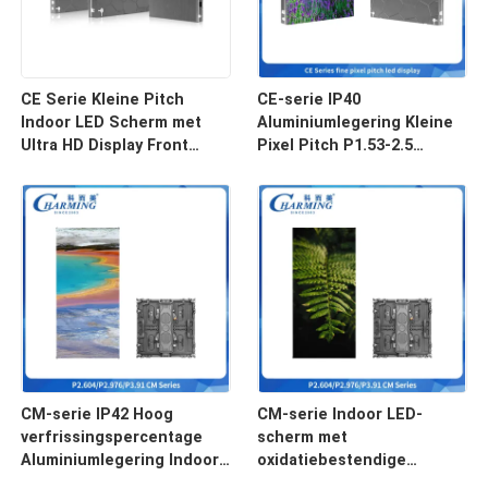
CE Serie Kleine Pitch
CE-serie IP40
Indoor LED Scherm met
Aluminiumlegering Kleine
Ultra HD Display Front
Pixel Pitch P1.53-2.5
Onderhoud en Aluminium
Binnen LED-scherm voor
Legering Kast
Evenementen
320x480x61mm
CM-serie IP42 Hoog
CM-serie Indoor LED-
verfrissingspercentage
scherm met
Aluminiumlegering Indoor
oxidatiebestendige
Led Video Wall Screen
gegoten aluminium en