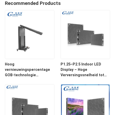
Recommended Products
Hoog
P1.25–P2.5 Indoor LED
vernieuwingspercentage
Display – Hoge
GOB-technologie
Verversingssnelheid tot
Opvouwbaar LED-
7680Hz & Lichtgewicht
posterdisplay met
Aluminium Legering Kast
intelligente mobiele
bediening