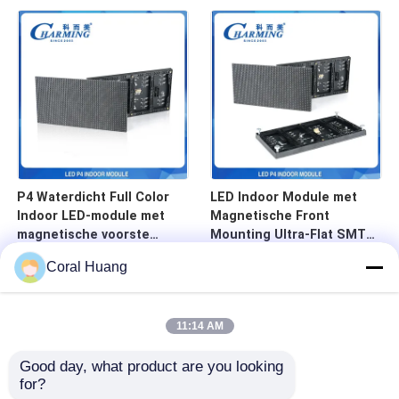
P2.604/P2.976/P3.91
directe gebogen
Reclame-scherm
combinatie 14-16 bit grijs
niveau
P4 Waterdicht Full Color
LED Indoor Module met
Indoor LED-module met
Magnetische Front
magnetische voorste
Mounting Ultra-Flat SMT
montage voor
Finish en High Brightness
Coral Huang
evenementen
400CD/m2 voor Retail &
Events
11:14 AM
Good day, what product are you looking 
for?